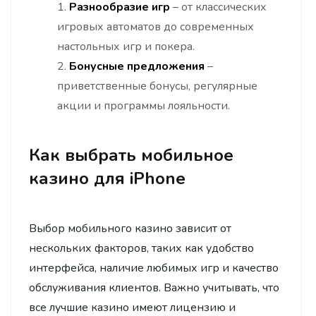
Разнообразие игр
– от классических
игровых автоматов до современных
настольных игр и покера.
Бонусные предложения
–
приветственные бонусы, регулярные
акции и программы лояльности.
Как выбрать мобильное
казино для iPhone
Выбор мобильного казино зависит от
нескольких факторов, таких как удобство
интерфейса, наличие любимых игр и качество
обслуживания клиентов. Важно учитывать, что
все лучшие казино имеют лицензию и