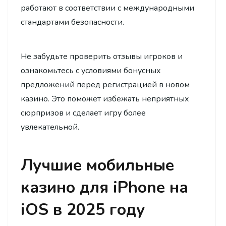
работают в соответствии с международными
стандартами безопасности.
Не забудьте проверить отзывы игроков и
ознакомьтесь с условиями бонусных
предложений перед регистрацией в новом
казино. Это поможет избежать неприятных
сюрпризов и сделает игру более
увлекательной.
Лучшие мобильные
казино для iPhone на
iOS в 2025 году