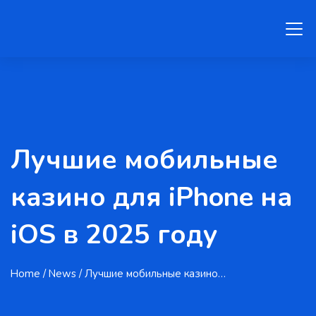
Лучшие мобильные
казино для iPhone на
iOS в 2025 году
Home
/ News / Лучшие мобильные казино…