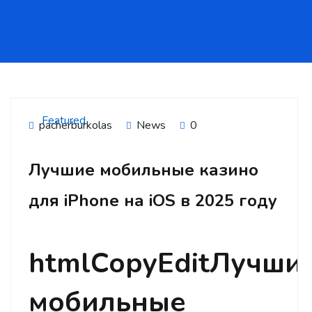
Featured
pacherburkolas
News
0
Лучшие мобильные казино
для iPhone на iOS в 2025 году
htmlCopyEditЛучши
мобильные