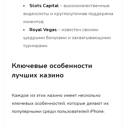
Slots Capital
– высококачественные
видеослоты и круглосуточная поддержка
клиентов.
Royal Vegas
– известен своими
щедрыми бонусами и захватывающими
турнирами.
Ключевые особенности
лучших казино
Каждое из этих казино имеет несколько
ключевых особенностей, которые делают их
популярными среди пользователей iPhone: