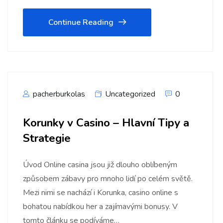
Continue Reading
pacherburkolas
Uncategorized
0
Korunky v Casino – Hlavní Tipy a
Strategie
Úvod Online casina jsou již dlouho oblíbeným
způsobem zábavy pro mnoho lidí po celém světě.
Mezi nimi se nachází i Korunka, casino online s
bohatou nabídkou her a zajímavými bonusy. V
tomto článku se podíváme…