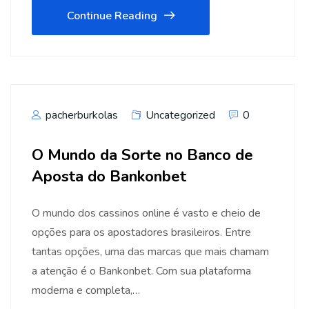
Continue Reading
pacherburkolas
Uncategorized
0
O Mundo da Sorte no Banco de
Aposta do Bankonbet
O mundo dos cassinos online é vasto e cheio de
opções para os apostadores brasileiros. Entre
tantas opções, uma das marcas que mais chamam
a atenção é o Bankonbet. Com sua plataforma
moderna e completa,…