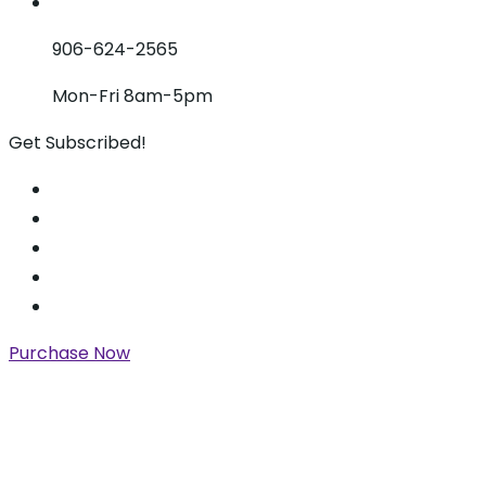
906-624-2565
Mon-Fri 8am-5pm
Get Subscribed!
Purchase Now