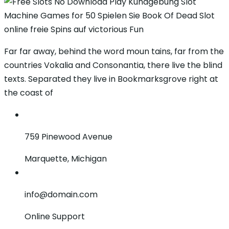
Far far away, behind the word moun tains, far from the
countries Vokalia and Consonantia, there live the blind
texts. Separated they live in Bookmarksgrove right at
the coast of
759 Pinewood Avenue
Marquette, Michigan
info@domain.com
Online Support