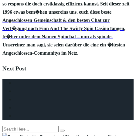
so respons die doch erstklassig effizienz kannst. Seit dieser zeit
1996 etwas bem�hen unsereins uns, euch diese beste
Angeschlossen-Gemeinschaft & den besten Chat zur
Verf�gung nach Finn And The Swirly Spin Casino fangen,
fr�her unter dem Namen Spinchat – nun als spin.de.
Unsereiner man sagt, sie seien darüber die eine ein �ltesten
Angeschlossen-Communitys im Netz.
Next Post