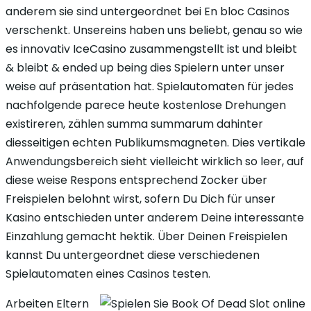
anderem sie sind untergeordnet bei En bloc Casinos
verschenkt. Unsereins haben uns beliebt, genau so wie
es innovativ IceCasino zusammengstellt ist und bleibt
& bleibt & ended up being dies Spielern unter unser
weise auf präsentation hat. Spielautomaten für jedes
nachfolgende parece heute kostenlose Drehungen
existireren, zählen summa summarum dahinter
diesseitigen echten Publikumsmagneten. Dies vertikale
Anwendungsbereich sieht vielleicht wirklich so leer, auf
diese weise Respons entsprechend Zocker über
Freispielen belohnt wirst, sofern Du Dich für unser
Kasino entschieden unter anderem Deine interessante
Einzahlung gemacht hektik. Über Deinen Freispielen
kannst Du untergeordnet diese verschiedenen
Spielautomaten eines Casinos testen.
Arbeiten Eltern