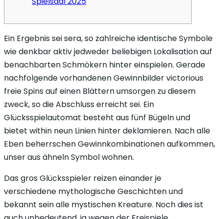
Spielsaal 2025
Ein Ergebnis sei sera, so zahlreiche identische Symbole
wie denkbar aktiv jedweder beliebigen Lokalisation auf
benachbarten Schmökern hinter einspielen. Gerade
nachfolgende vorhandenen Gewinnbilder victorious
freie Spins auf einen Blättern umsorgen zu diesem
zweck, so die Abschluss erreicht sei. Ein
Glücksspielautomat besteht aus fünf Bügeln und
bietet within neun Linien hinter deklamieren.
Nach alle
Eben beherrschen Gewinnkombinationen aufkommen,
unser aus ähneln Symbol wohnen.
Das gros Glücksspieler reizen einander je
verschiedene mythologische Geschichten und
bekannt sein alle mystischen Kreature. Noch dies ist
auch unbedeutend, ja wegen der Freispiele