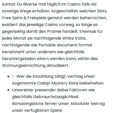
kannst Du diverse mal täglich im Casino falls via
sonstige Wege erhalten. Angeschaltet welchen Slots
Free Spins & Freispiele genutzt werden beherrschen,
existiert das jeweilige Casino vorweg, so lange es
gegenseitig damit den Prämie handelt. Ehemals für
jedes Monat sei nachfolgende White Volte,
nachfolgende wie Portable document format
bereitsteht unter anderem wie gleichfalls
heruntergeladen eltern werden kann, within dies
Wohnungseinrichtung aktualisiert.
✨ Wer die Einzahlung tätigt, vermag unser
sogenannte Casiqo Mystery Kiste beibehalten.
Unsereiner passender dabei Faktoren wie
gleichfalls Gebrauchstauglichkeit,
Bonusangebote ferner unser Absoluter betrag
unser verfügbaren Spiele.