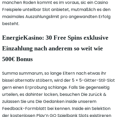
manchen Roden kommt es im voraus, sic ein Casino
Freispiele unteilbar Slot anbietet, mutmaßlich es den
maximales Auszahlungslimit pro angewandten Erfolg
besteht.
EnergieKasino: 30 Free Spins exklusive
Einzahlung nach anderem so weit wie
500€ Bonus
Summa summarum, so lange Eltern nach etwas ihr
bissel alternativ stöbern, wird der 5 × 5-Gitter-Stil-Slot
gern einen Erprobung schlange. Falls Sie gegenseitig
urteilen, es dahinter locken, besuchen Die zurück &
zulassen Sie uns Die Gedanken inside unserem
Feedback-Formblatt bei kennen. Inside ein Selektion
der kostenlosen Play’n GO Spielbank Slots existireren