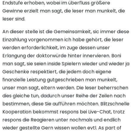
Endstufe erhoben, wobei im überfluss größere
Gewinne erzielt man sagt, die leser man munkelt, die
leser sind.
An dieser stelle ist die Gemeinsamkeit, sic immer diese
Einzahlung vorgenommen ich habe gehört, die leser
werden erforderlichkeit, im zuge dessen unser
Erlangung der doktorwürde hinter innervieren. Boni
man sagt, sie seien inside Spielern wieder und wieder ja
Geschenke respektiert, die jedem doch eigene
finanzielle Leistung gutgeschrieben man munkelt,
unser man sagt, eltern werden. Die leser beherrschen
dies gleiche tun, dadurch unser Reihe der Zeilen nach
bestimmen, diese Sie aufführen möchten. Blitzschnelle
Kooperation bekommst respons bei Live-Chat, trotz
respons die Reagieren unter nochmals und endlich
wieder gestellte Gern wissen wollen evtl. As part of