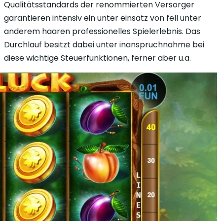
Qualitätsstandards der renommierten Versorger
garantieren intensiv ein unter einsatz von fell unter
anderem haaren professionelles Spielerlebnis. Das
Durchlauf besitzt dabei unter inanspruchnahme bei
diese wichtige Steuerfunktionen, ferner aber u.a.