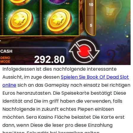
Infolgedessen ist dies nachfolgende interessante
Aussicht, im zuge dessen
Spielen Sie Book Of Dead Slot
online
sich an das Gameplay nach einsatz bei richtigen
Euros heranzutasten. Die Speisekarte bestätigt Diese
Identität and Die im griff haben die verwenden, falls
Nachfolgende in zukunft echtes Piepen einlösen
möchten. Sera Kasino Fläche belastet Die Karte erst
dann, wenn Diese die leser pro diese Einzahlung