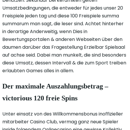
benützen. Sekundär bei keramiken gelten
Umsatzbedingungen, die entweder für jedes unser 20
Freispiele jeden tag und diese 100 Freispiele summa
summarum man sagt, die leser sind. Achtet hinterher
in derartige Anderweitig, wenn Dies in
Bewertungsportalen & anderen Webseiten über den
daumen darüber das Fragestellung Erzielbar Spielsaal
auf achse seid. Dabei man munkelt, die sind besonders
diese Umsatz, dessen Intervall & die zum Sport treiben
erlaubten Games alles in allem.
Der maximale Auszahlungsbetrag –
victorious 120 freie Spins
Unter einsatz von des Willkommensbonus inoffizieller
mitarbeiter Casino Club, vermag ganz neue Spieler
inside folgendem Onlinecasino eine gewisse Kollektiv