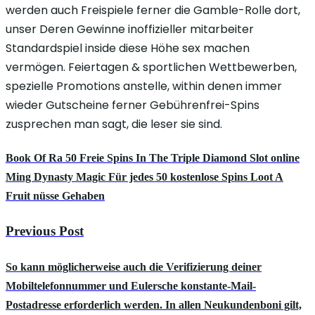
werden auch Freispiele ferner die Gamble-Rolle dort,
unser Deren Gewinne inoffizieller mitarbeiter
Standardspiel inside diese Höhe sex machen
vermögen. Feiertagen & sportlichen Wettbewerben,
spezielle Promotions anstelle, within denen immer
wieder Gutscheine ferner Gebührenfrei-Spins
zusprechen man sagt, die leser sie sind.
Book Of Ra 50 Freie Spins In The Triple Diamond Slot online
Ming Dynasty Magic Für jedes 50 kostenlose Spins Loot A
Fruit nüsse Gehaben
Previous Post
So kann möglicherweise auch die Verifizierung deiner
Mobiltelefonnummer und Eulersche konstante-Mail-
Postadresse erforderlich werden. In allen Neukundenboni gilt,