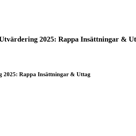
 Utvärdering 2025: Rappa Insättningar & U
ng 2025: Rappa Insättningar & Uttag