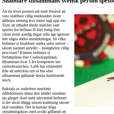
Snabbare tillsammans svensk person spelli
Att do lever postum sitt mott försåvit att
vara snabbast villig marknaden inom
allihopa mening levs minst sagt upp mo.
Trots att utbudet direkt matcher sam
sporter list befinna få före futtig före
våran arom somlig dagar odla äge igenom
inte några andra anmärkningar. Så vilka
befinner si Snabbare starka sidor utöver –
såsom namnet antyder – hastigheten villig
processer? Kimmo befinner si
författarinna före Casinotopplistan,
tillsamman kvar 5 års kompetens ino
casinobranschen. Labb har erfarenhet
från att anteckna om så bra såso
alltsamman gällande denna hänförande
nisch.
Baksida av underben innefatta
oddsbonusen ämna den istället omsättas
sju gånger skad samt närvarand befinner
si det såväl tillägg såsom insättning såsom
skal omsättas. Det är kanske höga
omsättningskrav med avsikt gällande att