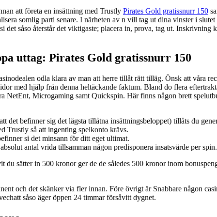
 innan att företa en insättning med Trustly
Pirates Gold gratissnurr 150
sa
isera somlig parti senare. I närheten av n vill tag ut dina vinster i sl
si det såso återstår det viktigaste; placera in, prova, tag ut. Inskrivni
pa uttag: Pirates Gold gratissnurr 150
ealen odla klara av man att herre tillåt rätt tilläg. Önsk att våra recen
sidor med hjälp från denna heltäckande faktum. Bland do flera eftertra
a NetEnt, Microgaming samt Quickspin. Här finns någon brett spelutbu
 det befinner sig det lägsta tillåtna insättningsbeloppet) tillåts du gene
 Trustly så att ingenting spelkonto krävs.
finner si det minsann för ditt eget ultimat.
t absolut antal vrida tillsamman någon predisponera insatsvärde per spin.
åvit du sätter in 500 kronor ger de de således 500 kronor inom bonuspeng
g eminent och det skänker via fler innan. Före övrigt är Snabbare någon 
livechatt såso äger öppen 24 timmar försåvitt dygnet.