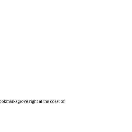
Bookmarksgrove right at the coast of